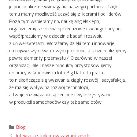
je pod konkretne wymagania naszego partnera. Dzięki
temu mamy możliwość uczyć się z liderami i od liderów.
Poza tym wspieramy np. naukę angielskiego,
organizujemy szkolenia sprzedażowe czy negocjacyjne,
współpracujemy w dziedzinie badań i rozwoju
z uniwersytetami. Wdrażamy dzięki temu innowacje
na najwyższym światowym poziomie, a także realizujemy
pewne elementy przemysłu 4.0 zarówno w naszej
organizacji, ale i nasze produkty przystosowujemy
do pracy w środowisku IoT i Big Data. Ta praca
to niekończące się wyzwania, ciągły rozwój i satysfakcja,
że ma się wpływ na rozwój technologii,
a twoje rozwiązania są cenione i wykorzystywane
w produkcji samochodów czy też samolotów.
Kategorie
Blog
Integracja studentow zagranicznych