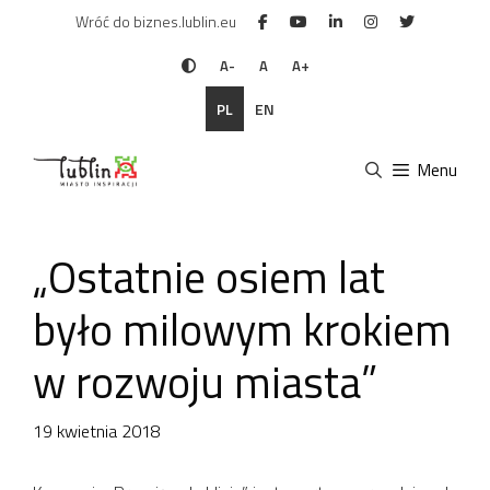
Przejdź
Wróć do biznes.lublin.eu
do
treści
A-
A
A+
PL
EN
Menu
„Ostatnie osiem lat
było milowym krokiem
w rozwoju miasta”
19 kwietnia 2018