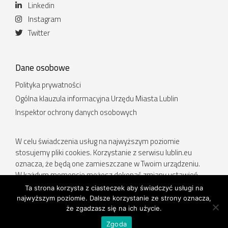
Linkedin
Instagram
Twitter
Dane osobowe
Polityka prywatności
Ogólna klauzula informacyjna Urzędu Miasta Lublin
Inspektor ochrony danych osobowych
W celu świadczenia usług na najwyższym poziomie
stosujemy pliki cookies. Korzystanie z serwisu lublin.eu
oznacza, że będą one zamieszczane w Twoim urządzeniu.
W każdym momencie możesz dokonać zmiany ustawień
Twojej przeglądarki. Więcej informacji w Polityce prywatności.
Ta strona korzysta z ciasteczek aby świadczyć usługi na
najwyższym poziomie. Dalsze korzystanie ze strony oznacza,
Deklaracja dostępności
.
że zgadzasz się na ich użycie.
Zgoda