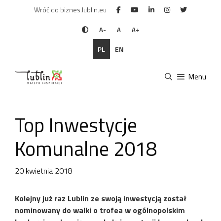
Przejdź
Wróć do biznes.lublin.eu
do
treści
A-
A
A+
PL
EN
Menu
Top Inwestycje
Komunalne 2018
20 kwietnia 2018
Kolejny już raz Lublin ze swoją inwestycją został
nominowany do walki o trofea w ogólnopolskim