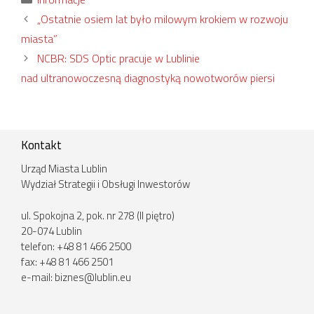
„Ostatnie osiem lat było milowym krokiem w rozwoju
miasta”
NCBR: SDS Optic pracuje w Lublinie
nad ultranowoczesną diagnostyką nowotworów piersi
Kontakt
Urząd Miasta Lublin
Wydział Strategii i Obsługi Inwestorów
ul. Spokojna 2, pok. nr 278 (II piętro)
20-074 Lublin
telefon: +48 81 466 2500
fax: +48 81 466 2501
e-mail:
biznes@lublin.eu