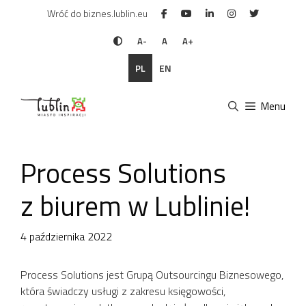
Przejdź
Wróć do biznes.lublin.eu
do
treści
A-
A
A+
PL
EN
Menu
Process Solutions
z biurem w Lublinie!
4 października 2022
Process Solutions jest Grupą Outsourcingu Biznesowego,
która świadczy usługi z zakresu księgowości,