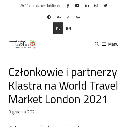
Przejdź
Wróć do biznes.lublin.eu
do
treści
A-
A
A+
PL
EN
Menu
Członkowie i partnerzy
Klastra na World Travel
Market London 2021
9 grudnia 2021