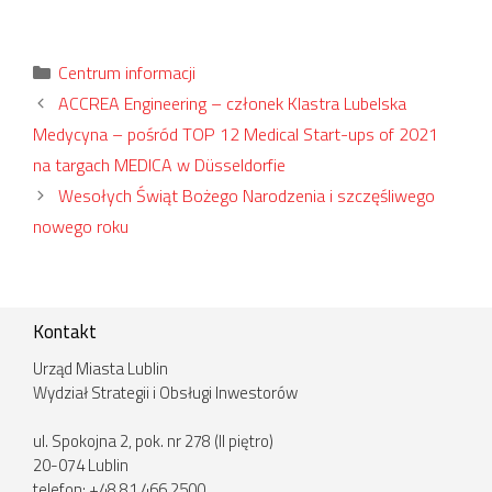
Kategorie
Centrum informacji
ACCREA Engineering – członek Klastra Lubelska
Medycyna – pośród TOP 12 Medical Start-ups of 2021
na targach MEDICA w Düsseldorfie
Wesołych Świąt Bożego Narodzenia i szczęśliwego
nowego roku
Kontakt
Urząd Miasta Lublin
Wydział Strategii i Obsługi Inwestorów
ul. Spokojna 2, pok. nr 278 (II piętro)
20-074 Lublin
telefon: +48 81 466 2500