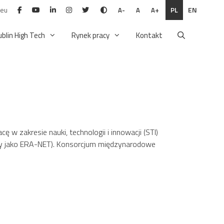
.eu
PL
EN
A-
A
A+
ublin High Tech
Rynek pracy
Kontakt
w zakresie nauki, technologii i innowacji (STI)
ursy jako ERA-NET). Konsorcjum międzynarodowe