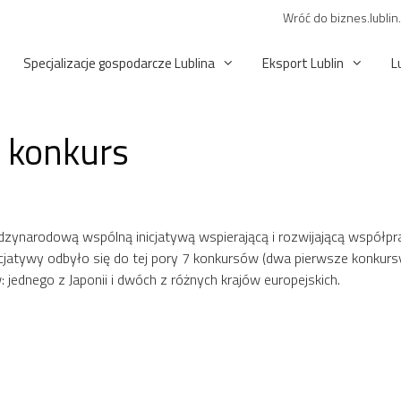
Wróć do biznes.lublin
Specjalizacje gospodarcze Lublina
Eksport Lublin
L
 konkurs
ynarodową wspólną inicjatywą wspierającą i rozwijającą współpracę 
inicjatywy odbyło się do tej pory 7 konkursów (dwa pierwsze konk
jednego z Japonii i dwóch z różnych krajów europejskich.