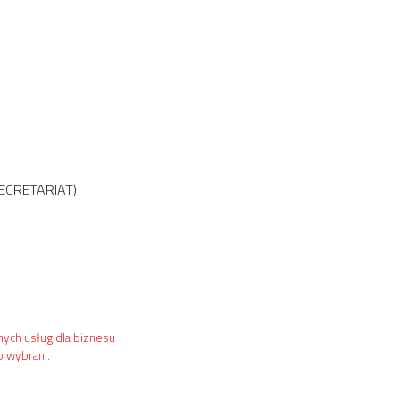
ECRETARIAT)
nych usług dla biznesu
p wybrani.