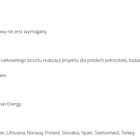
owy nie jest wymagany.
łkowitego kosztu realizacji projektu dla polskich jednostek), bad
owe.
ean Energy.
n, Lithuania, Norway, Poland, Slovakia, Spain, Switzerland, Turkey.