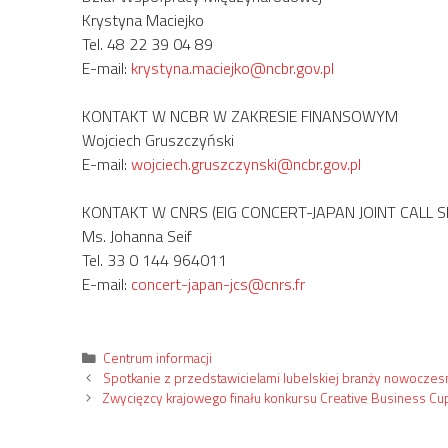
Krystyna Maciejko
Tel. 48 22 39 04 89
E-mail:
krystyna.maciejko@ncbr.gov.pl
KONTAKT W NCBR W ZAKRESIE FINANSOWYM
Wojciech Gruszczyński
E-mail:
wojciech.gruszczynski@ncbr.gov.pl
KONTAKT W CNRS (EIG CONCERT-JAPAN JOINT CALL S
Ms. Johanna Seif
Tel. 33 0 144 964011
E-mail:
concert-japan-jcs@cnrs.fr
Kategorie
Centrum informacji
Spotkanie z przedstawicielami lubelskiej branży nowoczes
Zwycięzcy krajowego finału konkursu Creative Business Cu