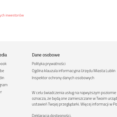
wych inwestorów
edia
Dane osobowe
book
Polityka prywatności
ube
Ogólna klauzula informacyjna Urzędu Miasta Lublin
din
Inspektor ochrony danych osobowych
agram
er
W celu świadczenia usług na najwyższym poziomie st
oznacza, że będą one zamieszczane w Twoim urz
ustawień Twojej przeglądarki. Więcej informacji w Po
Deklaracja dostępności
.