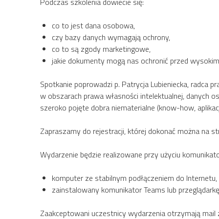
Podczas szkolenia dowiecie się:
co to jest dana osobowa,
czy bazy danych wymagają ochrony,
co to są zgody marketingowe,
jakie dokumenty mogą nas ochronić przed wysokimi
Spotkanie poprowadzi p. Patrycja Lubieniecka, radca pr
w obszarach prawa własności intelektualnej, danych o
szeroko pojęte dobra niematerialne (know-how, aplikacje
Zapraszamy do rejestracji, której dokonać można na s
Wydarzenie będzie realizowane przy użyciu komunikat
komputer ze stabilnym podłączeniem do Internetu,
zainstalowany komunikator Teams lub przeglądarkę
Zaakceptowani uczestnicy wydarzenia otrzymają mail z