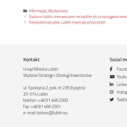
Kategorie
Informacje
,
Wydarzenia
Explore Lublin: innowacyjne narzędzie do przyciągania no
Kompetencje jutra. Lublin inspiruje przyszłość
Kontakt
Social m
Urząd Miasta Lublin
Face
Wydział Strategii i Obsługi Inwestorów
Yout
Linke
ul. Spokojna 2, pok. nr 278 (II piętro)
Inst
20-074 Lublin
Twitt
telefon: +48 81 466 2500
fax: +48 81 466 2501
e-mail:
biznes@lublin.eu