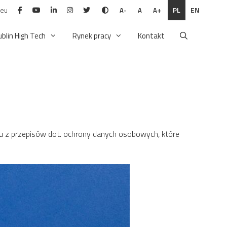
.eu
PL
EN
A-
A
A+
ublin High Tech
Rynek pracy
Kontakt
iu z przepisów dot. ochrony danych osobowych, które