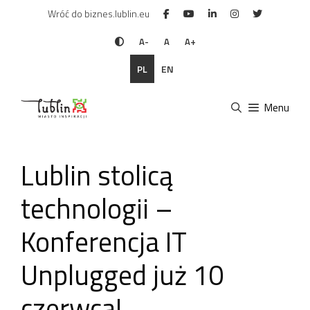
Przejdź
Wróć do biznes.lublin.eu
do
treści
A-
A
A+
PL
EN
Menu
Lublin stolicą
technologii –
Konferencja IT
Unplugged już 10
czerwca!