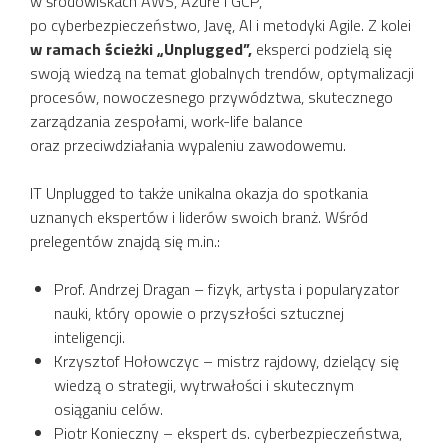
w środowiskach AWS, Azure i GCP,
po cyberbezpieczeństwo, Javę, AI i metodyki Agile. Z kolei
w ramach ścieżki „Unplugged”,
eksperci podzielą się
swoją wiedzą na temat globalnych trendów, optymalizacji
procesów, nowoczesnego przywództwa, skutecznego
zarządzania zespołami, work-life balance
oraz przeciwdziałania wypaleniu zawodowemu.
IT Unplugged to także unikalna okazja do spotkania
uznanych ekspertów i liderów swoich branż. Wśród
prelegentów znajdą się m.in.:
Prof. Andrzej Dragan – fizyk, artysta i popularyzator
nauki, który opowie o przyszłości sztucznej
inteligencji.
Krzysztof Hołowczyc – mistrz rajdowy, dzielący się
wiedzą o strategii, wytrwałości i skutecznym
osiąganiu celów.
Piotr Konieczny – ekspert ds. cyberbezpieczeństwa,