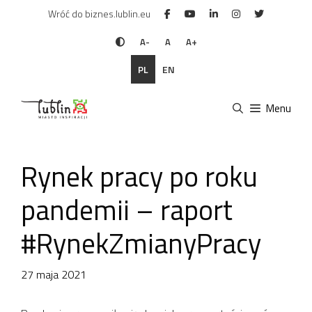
Przejdź
Wróć do biznes.lublin.eu
do
treści
A-
A
A+
PL
EN
Menu
Rynek pracy po roku
pandemii – raport
#RynekZmianyPracy
27 maja 2021