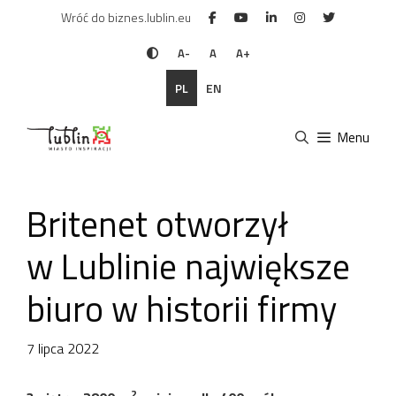
Przejdź
Wróć do biznes.lublin.eu
do
treści
A-
A
A+
PL
EN
Menu
Britenet otworzył
w Lublinie największe
biuro w historii firmy
7 lipca 2022
2