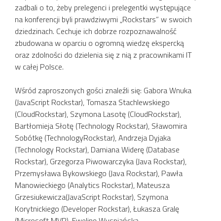
zadbali o to, żeby prelegenci i prelegentki występujące
na konferencji byli prawdziwymi „Rockstars” w swoich
dziedzinach. Cechuje ich dobrze rozpoznawalność
zbudowana w oparciu o ogromną wiedzę ekspercką
oraz zdolności do dzielenia się z nią z pracownikami IT
w całej Polsce.
Wśród zaproszonych gości znaleźli się: Gabora Wnuka
(JavaScript Rockstar), Tomasza Stachlewskiego
(CloudRockstar), Szymona Lasotę (CloudRockstar),
Bartłomieja Słotę (Technology Rockstar), Sławomira
Sobótkę (TechnologyRockstar), Andrzeja Dyjaka
(Technology Rockstar), Damiana Widerę (Database
Rockstar), Grzegorza Piwowarczyka (Java Rockstar),
Przemysława Bykowskiego (Java Rockstar), Pawła
Manowieckiego (Analytics Rockstar), Mateusza
Grzesiukewicza(JavaScript Rockstar), Szymona
Korytnickiego (Developer Rockstar), Łukasza Gralę
(Microsoft MVP), Ewelinę Wyspiańską-