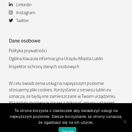
Linkedin
Instagram
Twitter
Dane osobowe
Polityka prywatności
Ogólna klauzula informacyjna Urzędu Miasta Lublin
Inspektor ochrony danych osobowych
W celu świadczenia usług na najwyższym poziomie
stosujemy pliki cookies. Korzystanie z serwisu lublin.eu
oznacza, że będą one zamieszczane w Twoim urządzeniu.
W każdym momencie możesz dokonać zmiany ustawień
Twojej przeglądarki. Więcej informacji w Polityce prywatności.
Ta strona korzysta z ciasteczek aby świadczyć usługi na
najwyższym poziomie. Dalsze korzystanie ze strony oznacza,
Deklaracja dostępności
.
że zgadzasz się na ich użycie.
Zgoda