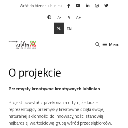
Przejdź
Wróć do biznes.lublin.eu
do
treści
A-
A
A+
PL
EN
Menu
O projekcie
Przemysły kreatywne kreatywnych lublinian
Projekt powstał z przekonania o tym, że ludzie
reprezentujący przemysły kreatywne dzięki swojej
naturalnej skłonności do innowacyjności stanowią
najbardziej wartościową grupę wśród przedsiębiorców.