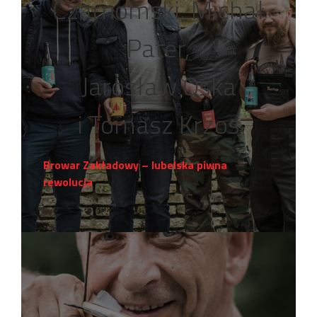
Czarnomski, Michał
Pater,
Jarosław Ośka
i Tomasz Krzos
Browar Zakładowy – lubelska piwna
rewolucja