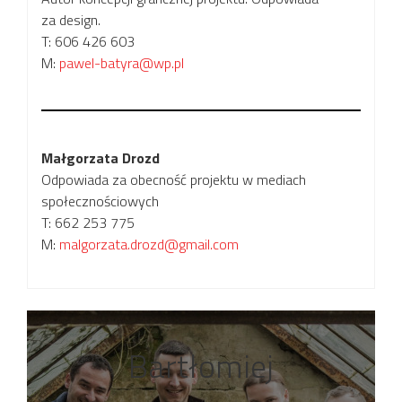
za design.
T: 606 426 603
M:
pawel-batyra@wp.pl
Małgorzata Drozd
Odpowiada za obecność projektu w mediach
społecznościowych
T: 662 253 775
M:
malgorzata.drozd@gmail.com
Bartłomiej