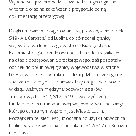
Wykonawca przeprowadzi także badania geologiczne
w terenie oraz na zakończenie przygotuje pełną
dokumentację przetargową.
Dzięki umowie w przygotowaniu są już wszystkie odcinki
S19-„Via Carpatia” od Lublina do północnej granicy
województwa lubelskiego w stronę Białegostoku.
Natomiast część południowa od Lublina do Kraśnika jest
na etapie postępowania przetargowego, zaś pozostały
odcinek do połuniowej granicy województwa w stronę
Rzeszowa już jest w trakcie realizacji. Ma to szczególne
znaczenie dla regionu, ponieważ trzy drogi ekspresowe
w ciągu ważnych międzynarodowych szlaków
tranzytowych – S12, S17 i S19 – tworzyć będą
fundament sieci transportowej województwa lubelskiego,
którego centralnym węzłem jest Miasto Lublin.
Początkiem tej sieci jest już oddana do użytku obwodnica
Lublina wraz ze wspólnymi odcinkami S12/S17 do Kurowa
i do Piask.