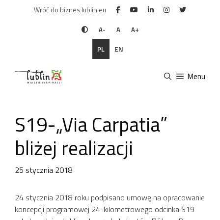
Przejdź
Wróć do biznes.lublin.eu
do
treści
A-
A
A+
PL
EN
Menu
S19-„Via Carpatia”
bliżej realizacji
25 stycznia 2018
24 stycznia 2018 roku podpisano umowę na opracowanie
koncepcji programowej 24-kilometrowego odcinka S19