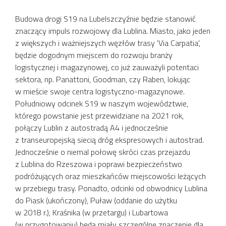
Budowa drogi S19 na Lubelszczyźnie będzie stanowić
znaczący impuls rozwojowy dla Lublina. Miasto, jako jeden
z większych i ważniejszych węzłów trasy 'Via Carpatia',
będzie dogodnym miejscem do rozwoju branży
logistycznej i magazynowej, co już zauważyli potentaci
sektora, np. Panattoni, Goodman, czy Raben, lokując
w mieście swoje centra logistyczno-magazynowe.
Południowy odcinek S19 w naszym województwie,
którego powstanie jest przewidziane na 2021 rok,
połączy Lublin z autostradą A4 i jednocześnie
z transeuropejską siecią dróg ekspresowych i autostrad.
Jednocześnie o niemal połowę skróci czas przejazdu
z Lublina do Rzeszowa i poprawi bezpieczeństwo
podróżujących oraz mieszkańców miejscowości leżących
w przebiegu trasy. Ponadto, odcinki od obwodnicy Lublina
do Piask (ukończony), Puław (oddanie do użytku
w 2018 r.), Kraśnika (w przetargu) i Lubartowa
(w przygotowaniu) będą miały szczególne znaczenie dla