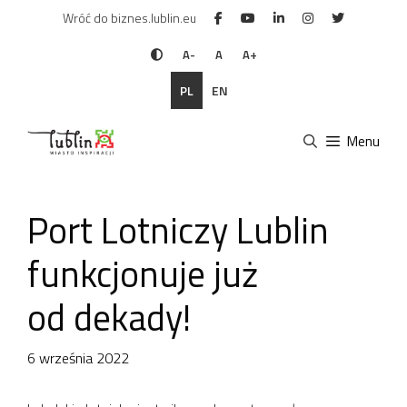
Przejdź
Wróć do biznes.lublin.eu
do
treści
A-
A
A+
PL
EN
Menu
Port Lotniczy Lublin
funkcjonuje już
od dekady!
6 września 2022