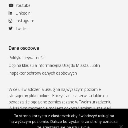
Youtube
Linkedin
Instagram
Twitter
Dane osobowe
Polityka prywatności
Ogólna klauzula informacyjna Urzędu Miasta Lublin
Inspektor ochrony danych osobowych
W celu świadczenia usług na najwyższym poziomie
stosujemy pliki cookies. Korzystanie z serwisu lublin.eu
oznacza, że będą one zamieszczane w Twoim urządzeniu.
W każdym momencie możesz dokonać zmiany ustawień
Twojej przeglądarki. Więcej informacji w Polityce prywatności.
Ta strona korzysta z ciasteczek aby świadczyć usługi na
najwyższym poziomie. Dalsze korzystanie ze strony oznacza,
Deklaracja dostępności
.
że zgadzasz się na ich użycie.