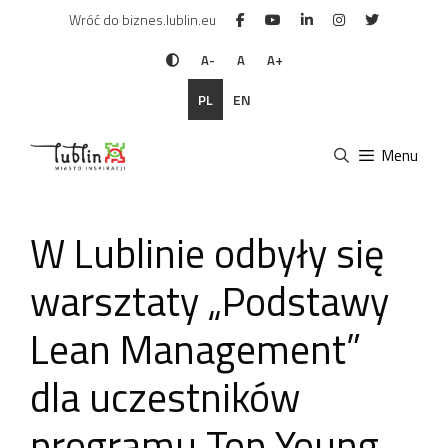
Przejdź
Wróć do biznes.lublin.eu
do
treści
A-
A
A+
PL
EN
Menu
W Lublinie odbyły się
warsztaty „Podstawy
Lean Management”
dla uczestników
programu Top Young