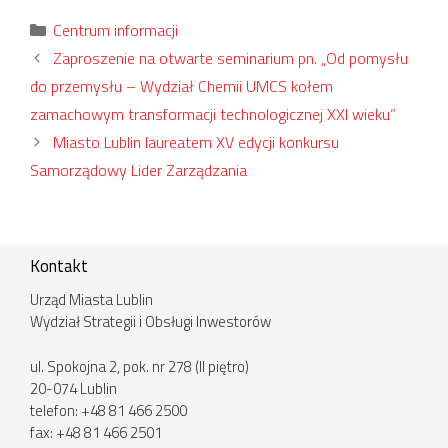
Kategorie
Centrum informacji
Zaproszenie na otwarte seminarium pn. „Od pomysłu
do przemysłu – Wydział Chemii UMCS kołem
zamachowym transformacji technologicznej XXI wieku”
Miasto Lublin laureatem XV edycji konkursu
Samorządowy Lider Zarządzania
Kontakt
Urząd Miasta Lublin
Wydział Strategii i Obsługi Inwestorów
ul. Spokojna 2, pok. nr 278 (II piętro)
20-074 Lublin
telefon: +48 81 466 2500
fax: +48 81 466 2501