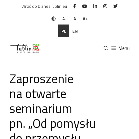
Przejdź
Wróć do biznes.lublin.eu
do
treści
A-
A
A+
PL
EN
Menu
Zaproszenie
na otwarte
seminarium
pn. „Od pomysłu
do przemysłu –