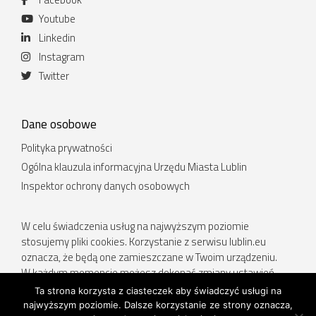
Youtube
Linkedin
Instagram
Twitter
Dane osobowe
Polityka prywatności
Ogólna klauzula informacyjna Urzędu Miasta Lublin
Inspektor ochrony danych osobowych
W celu świadczenia usług na najwyższym poziomie
stosujemy pliki cookies. Korzystanie z serwisu lublin.eu
oznacza, że będą one zamieszczane w Twoim urządzeniu.
W każdym momencie możesz dokonać zmiany ustawień
Twojej przeglądarki. Więcej informacji w Polityce prywatności.
Ta strona korzysta z ciasteczek aby świadczyć usługi na
najwyższym poziomie. Dalsze korzystanie ze strony oznacza,