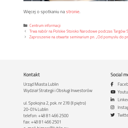
Więcej o spotkaniu na
stronie
.
Kategorie
Centrum informacji
Trwa nabór na Polskie Stoisko Narodowe podczas Targów 
Zaproszenie na otwarte seminarium pn. „Od pomysłu do p
Kontakt
Social m
Urząd Miasta Lublin
Face
Wydział Strategii i Obsługi Inwestorów
Yout
Linke
ul. Spokojna 2, pok. nr 278 (II piętro)
Inst
20-074 Lublin
Twitt
telefon: +48 81 466 2500
fax: +48 81 466 2501