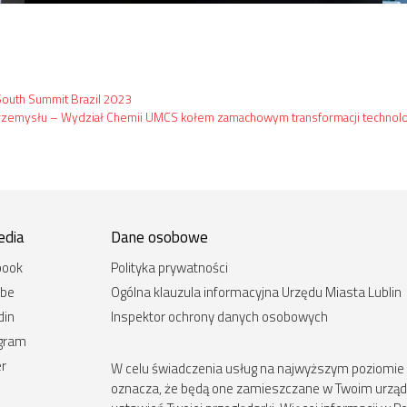
South Summit Brazil 2023
rzemysłu – Wydział Chemii UMCS kołem zamachowym transformacji technolog
edia
Dane osobowe
book
Polityka prywatności
ube
Ogólna klauzula informacyjna Urzędu Miasta Lublin
din
Inspektor ochrony danych osobowych
agram
er
W celu świadczenia usług na najwyższym poziomie st
oznacza, że będą one zamieszczane w Twoim urz