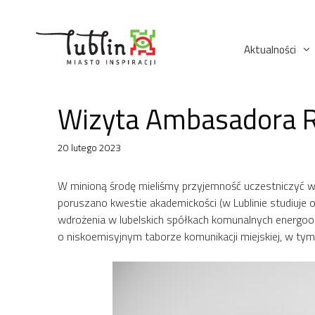
Przejdź
do
treści
Aktualności
Wizyta Ambasadora R
20 lutego 2023
W minioną środę mieliśmy przyjemność uczestniczyć
poruszano kwestie akademickości (w Lublinie studiuje
wdrożenia w lubelskich spółkach komunalnych energoo
o niskoemisyjnym taborze komunikacji miejskiej, w t