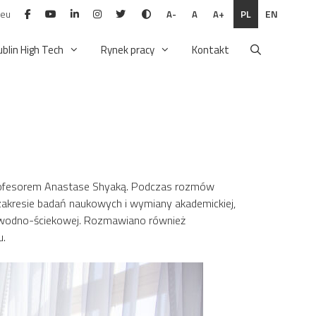
.eu
PL
EN
A-
A
A+
ublin High Tech
Rynek pracy
Kontakt
Profesorem Anastase Shyaką. Podczas rozmów
zakresie badań naukowych i wymiany akademickiej,
i wodno-ściekowej. Rozmawiano również
u.