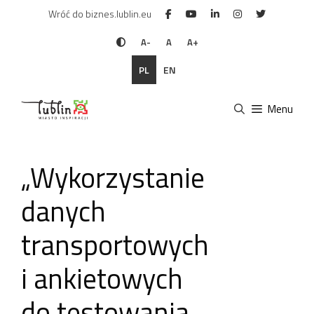
Przejdź
Wróć do biznes.lublin.eu
do
treści
A-
A
A+
PL
EN
Menu
„Wykorzystanie
danych
transportowych
i ankietowych
do testowania